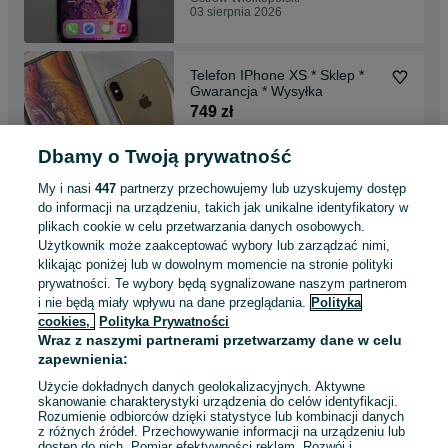
03 sierpnia 2026
Telefon IPhone XS * Sklep *
Gwarancja * Wysyłka
749 zł
Dbamy o Twoją prywatność
Ostrów Wielkopolski
03 sierpnia 2026
My i nasi
447
partnerzy przechowujemy lub uzyskujemy dostęp
do informacji na urządzeniu, takich jak unikalne identyfikatory w
plikach cookie w celu przetwarzania danych osobowych.
Samsung G970F/DS Galaxy
Użytkownik może zaakceptować wybory lub zarządzać nimi,
S10e (128/6GB) ** Sklep**
klikając poniżej lub w dowolnym momencie na stronie polityki
Gwarancja* Wysyłka
669 zł
prywatności. Te wybory będą sygnalizowane naszym partnerom
i nie będą miały wpływu na dane przeglądania.
Polityka
cookies,
Polityka Prywatności
Ostrów Wielkopolski
Wraz z naszymi partnerami przetwarzamy dane w celu
03 sierpnia 2026
zapewnienia:
Użycie dokładnych danych geolokalizacyjnych. Aktywne
skanowanie charakterystyki urządzenia do celów identyfikacji.
Rozumienie odbiorców dzięki statystyce lub kombinacji danych
1
2
3
...
15
z różnych źródeł. Przechowywanie informacji na urządzeniu lub
dostęp do nich. Pomiar efektywności reklam. Rozwój i