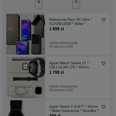
Motolorola Razr 50 Ultra *
512GB/12GB * Sklep *
Gwarancja * Wysyłka *
1 899 zł
Ostrów Wielkopolski
05 sierpnia 2026
Apple Watch Series 11 *
CELLULAR LTE * 42mm
46mm * Sklep * Gwarancja *
1 799 zł
Wysyłka *
Ostrów Wielkopolski
05 sierpnia 2026
Apple Watch 4 A1977 * 40mm
* Sklep Gwarancja * Wysyłka *
389 zł