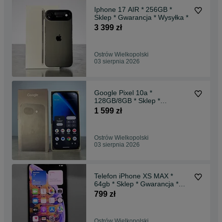
Iphone 17 AIR * 256GB *
Sklep * Gwarancja * Wysyłka *
3 399 zł
Ostrów Wielkopolski
03 sierpnia 2026
Google Pixel 10a *
128GB/8GB * Sklep *
Gwarancja * Wysyłka *
1 599 zł
Ostrów Wielkopolski
03 sierpnia 2026
Telefon iPhone XS MAX *
64gb * Sklep * Gwarancja *
Wysyłka
799 zł
Ostrów Wielkopolski