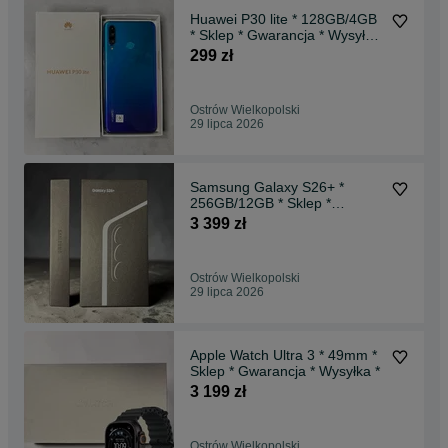
Huawei P30 lite * 128GB/4GB
* Sklep * Gwarancja * Wysyłka
*
299 zł
Ostrów Wielkopolski
29 lipca 2026
Samsung Galaxy S26+ *
256GB/12GB * Sklep *
Gwarancja * Wysyłka *
3 399 zł
Ostrów Wielkopolski
29 lipca 2026
Apple Watch Ultra 3 * 49mm *
Sklep * Gwarancja * Wysyłka *
3 199 zł
Ostrów Wielkopolski