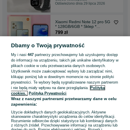
Odświeżono dnia 29 lipca 2026
Xiaomi Redmi Note 12 pro 5G
* 128GB/6GB * Sklep *
Gwarancja * Wysyłka *
799 zł
Dbamy o Twoją prywatność
Ostrów Wielkopolski
Odświeżono dnia 27 lipca 2026
My i nasi
447
partnerzy przechowujemy lub uzyskujemy dostęp
do informacji na urządzeniu, takich jak unikalne identyfikatory w
plikach cookie w celu przetwarzania danych osobowych.
Smartwatch Apple Watch
Użytkownik może zaakceptować wybory lub zarządzać nimi,
Series 10 46mm * Sklep *
klikając poniżej lub w dowolnym momencie na stronie polityki
Gwarancja * Wysyłka
1 299 zł
prywatności. Te wybory będą sygnalizowane naszym partnerom
i nie będą miały wpływu na dane przeglądania.
Polityka
cookies,
Polityka Prywatności
Ostrów Wielkopolski
Wraz z naszymi partnerami przetwarzamy dane w celu
Odświeżono dnia 27 lipca 2026
zapewnienia:
Użycie dokładnych danych geolokalizacyjnych. Aktywne
skanowanie charakterystyki urządzenia do celów identyfikacji.
Rozumienie odbiorców dzięki statystyce lub kombinacji danych
1
...
4
...
15
z różnych źródeł. Przechowywanie informacji na urządzeniu lub
dostęp do nich. Pomiar efektywności reklam. Rozwój i