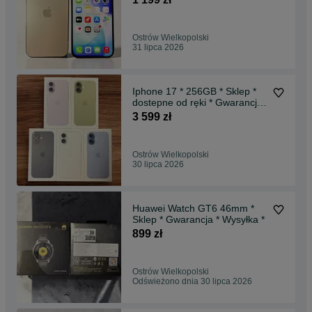
Ostrów Wielkopolski
31 lipca 2026
Iphone 17 * 256GB * Sklep *
dostepne od ręki * Gwarancja
* Wysyłka *
3 599 zł
Ostrów Wielkopolski
30 lipca 2026
Huawei Watch GT6 46mm *
Sklep * Gwarancja * Wysyłka *
899 zł
Ostrów Wielkopolski
Odświeżono dnia 30 lipca 2026