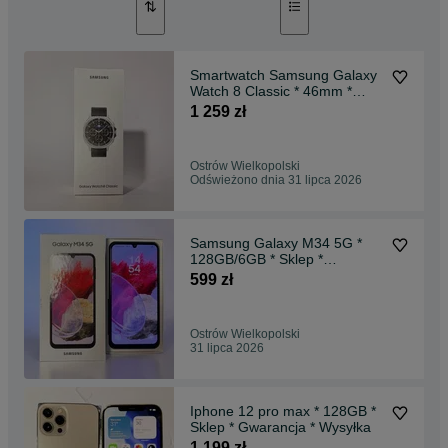
Smartwatch Samsung Galaxy
Watch 8 Classic * 46mm *
Sklep * Gwarancja * Wysyłka *
1 259 zł
Ostrów Wielkopolski
Odświeżono dnia 31 lipca 2026
Samsung Galaxy M34 5G *
128GB/6GB * Sklep *
Gwarancja * Wysyłka *
599 zł
Ostrów Wielkopolski
31 lipca 2026
Iphone 12 pro max * 128GB *
Sklep * Gwarancja * Wysyłka
1 199 zł